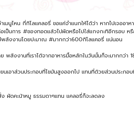
บว่าเมนูไหน กี่กิโลแคลอรี่ ขอแค่จำแนกให้ได้ว่า หากไปเจออา
คือเป็นการ #ของทอดแล้วไปผัดหรือไปใส่แกงกะทิอีกรอบ หร
ว้ว่ามีพลังงานโดยปะมาณ #มากกว่า600กิโลแคอรี่ แน่นอน
เลย พลังงานที่เราได้จากอาหารมื้อหลักในวันนั้นก็จะมากกว่า 
ลี่ยนเอาส่วนประกอบที่ไขมันสูงออกไป แทนที่ด้วยส่วนประกอบ
ป็นสั่ง ผัดคะน้าหมู ธรรมดาๆแทน แคลอรี่ก็จะลดลง