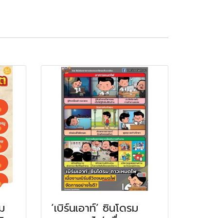
ม
‘เบิร์นเอาท์’ ซินโดรม