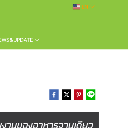
EN
EWS&UPDATE