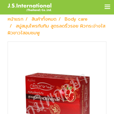
หน้าแรก
สินค้าทั้งหมด
Body care
สบู่สมุนไพรทับทิม สูตรลดริ้วรอย ผิวกระจ่างใส
ผิวขาวใสอมชมพู