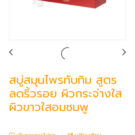
สบู่สมุนไพรทับทิม สูตร
ลดริ้วรอย ผิวกระจ่างใส
ผิวขาวใสอมชมพู