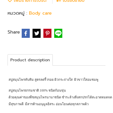
เพิ่มรายการโปรด
เปรียบเทียบ
หมวดหมู่ :
Body care
Share
Product description
สบู่สมุนไพรทับทิม สูตรลดริ้วรอย ผิวกระจ่างใส ผิวขาวใสอมชมพู
สบู่สมุนไพรธรรมชาติ 100% ชนิดก้อนขุ่น
ด้วยคุณค่าของพืชสมุนไพรนานาชนิด ชำระล้างสิ่งสกปรกได้สะอาดหมดจด ช
มีสุขภาพดี มีสารต้านอนุมูลอิสระ อ่อนโยนต่อทุกสภาพผิว