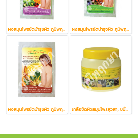
ผงสมุนไพรขัดบำรุงผิว ภูมิพฤกษา๑๕ สูตร ผลไม้ + นม + โยเกิร์ต (20 g.)
ผงสมุนไพรขัดบำรุงผิว ภูมิพฤกษา๑๕ สูตร ขมิ้น + ไพล + เปลือกมังคุด (20 g.)
ผงสมุนไพรขัดบำรุงผิว ภูมิพฤกษา๑๕ สูตร โสม + กวาวเครือขาว + โยเกิร์ต (20 g.)
เกลือขัดผิวสมุนไพรสุวสา, ขมิ้น, ไพล ภูมิพฤกษา๑๕ สูตรโบราณ (500g.)