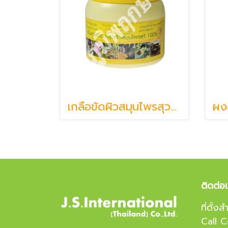
เกลือขัดผิวสมุนไพรสุวสา, ขมิ้น, ไพล ภูมิพฤกษา๑๕ สูตรโบราณ (500g.)
ติดต่อ
ที่ตั้
Call 