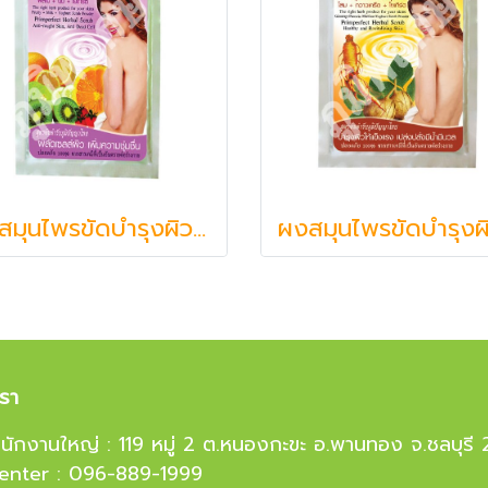
ผงสมุนไพรขัดบำรุงผิว ภูมิพฤกษา๑๕ สูตร ผลไม้ + นม + โยเกิร์ต (20 g.)
เรา
งสำนักงานใหญ่ : 119 หมู่ 2 ต.หนองกะขะ อ.พานทอง จ.ชลบุรี
Center : 096-889-1999