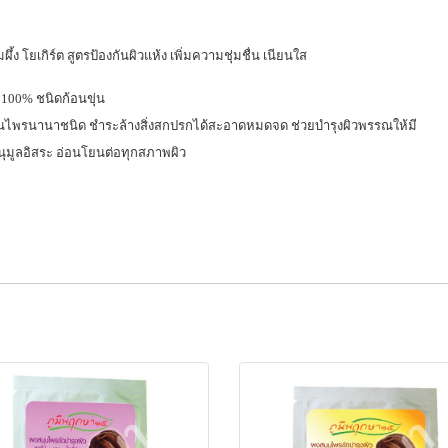
้ง โยเกิร์ต สูตรป้องกันผิวแห้ง เพิ่มความชุ่มชื่น เนียนใส
 100% ชนิดก้อนขุ่น
นไพรนานาชนิด ชำระล้างสิ่งสกปรกได้สะอาดหมดจด ช่วยบำรุงผิวพรรณให้มี
นุมูลอิสระ อ่อนโยนต่อทุกสภาพผิว