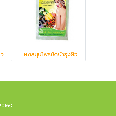
ผงสมุนไพรขัดบำรุงผิว ภูมิพฤกษา๑๕ สูตร โสม + กวาวเครือขาว + โยเกิร์ต (20 g.)
ผงสมุนไพรขัดบำรุงผิว ภูมิพฤกษา๑๕ สูตร ขมิ้น + ไพล + เปลือกมังคุด (20 g.)
 20160