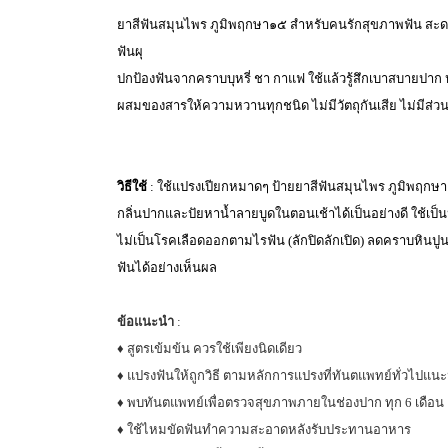
ยาสีฟันสมุนไพร ภูมิพฤกษา๑๕ สำหรับคนรักสุขภาพฟัน สะดว
ฟันผุ
ปกป้องฟันจากคราบบุหรี่ ชา กาแฟ ใช้แล้วรู้สึกเบาสบายปาก ห
ผสมของสารให้ความหวานทุกชนิด ไม่มีวัตถุกันเสีย ไม่มีส่วน
วิธีใช้
: ใช้แปรงเปียกหมาดๆ ป้ายยาสีฟันสมุนไพร ภูมิพฤกษา
กลิ่นปากและปัยหาน้ำลายบูดในตอนเช้าได้เป็นอย่างดี ใช้เป็
ไม่เป็นโรคเลือดออกตามไรฟัน (ลักปิดลักเปิด) ลดคราบหินป
ฟันได้อย่างเห็นผล
ข้อแนะนำ
:
♦ สูตรเข้มข้น ควรใช้เพียงนิดเดียว
♦ แปรงฟันให้ถูกวิธี ตามหลักการแปรงที่ทันตแพทย์ทั่วไปแน
♦ พบทันตแพทย์เพื่อตรวจสุขภาพภายในช่องปาก ทุก 6 เดือน
♦ ใช้ไหมขัดฟันทำความสะอาดหลังรับประทานอาหาร