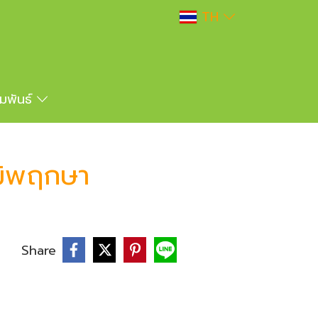
TH
ัมพันธ์
ูมิพฤกษา
บ
Share