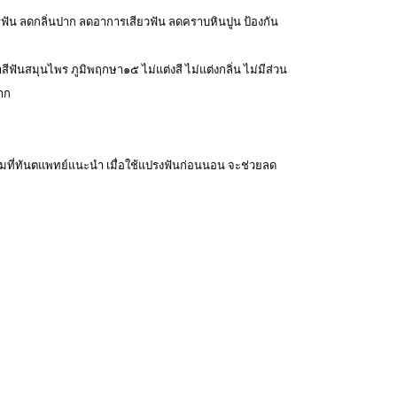
ฟัน ลดกลิ่นปาก ลดอาการเสียวฟัน ลดคราบหินปูน ป้องกัน
ีฟันสมุนไพร ภูมิพฤกษา๑๕ ไม่แต่งสี ไม่แต่งกลิ่น ไม่มีส่วน
าก
ตามที่ทันตแพทย์แนะนำ เมื่อใช้แปรงฟันก่อนนอน จะช่วยลด