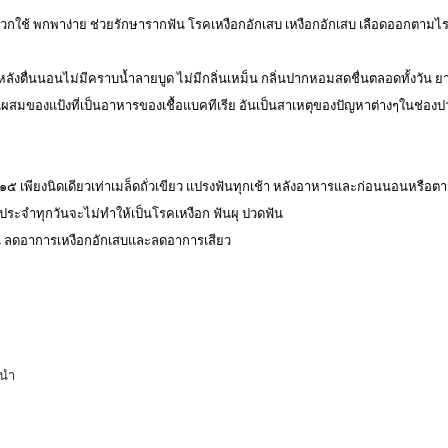
กใช้ พกพาง่าย ช่วยรักษารากฟัน โรคเหงือกอักเสบ เหงือกอักเสบ เลือดออกตามไร
ลังตื่นนอนไม่มีคราบน้ำลายบูด ไม่มีกลิ่นเหม็น กลิ่นปากหอมสดชื่นตลอดทั้งวัน ยาส
ผสมของแป้งที่เป็นอาหารของเชื้อแบคทีเรีย อัน
เป็นสาเหตุของปัญหาต่างๆในช่องป
๑๕ เพียงนิดเดียวเท่าเมล็ดถั่วเขียว แปรงฟันทุกเช้า หลังอาหารและก่อนนอนหรือ
นประจำทุกวันจะไม่ทำให้เป็นโรคเหงือก ฟันผุ ปวดฟัน
ูน ลดอาการเหงือกอักเสบและลดอาการเสียว
ะนำ