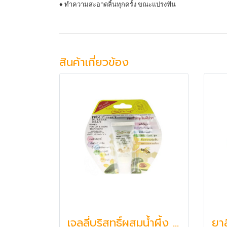
♦ ทำความสะอาดลิ้นทุกครั้ง ขณะแปรงฟัน
สินค้าเกี่ยวข้อง
เจลลี่บริสุทธิ์ผสมน้ำผึ้ง + วิตามิน ซี บำรุงผิว ภูมิพฤกษา๑๕