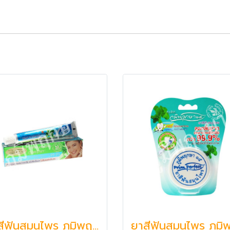
ยาสีฟันสมุนไพร ภูมิพฤกษา๑๕